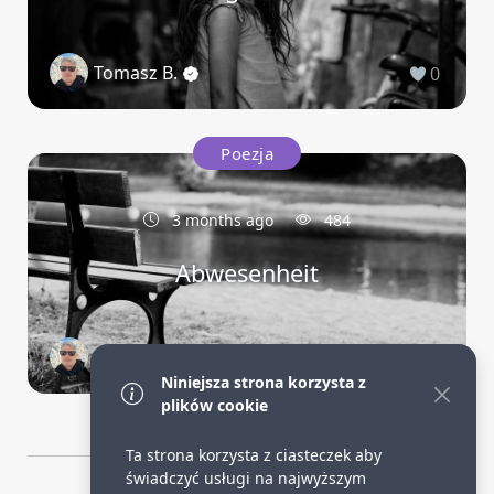
Tomasz B.
0
Poezja
3 months ago
484
Abwesenheit
Tomasz B.
0
Niniejsza strona korzysta z
plików cookie
Ta strona korzysta z ciasteczek aby
świadczyć usługi na najwyższym