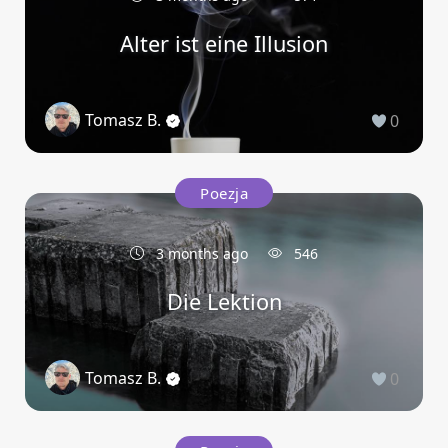
Alter ist eine Illusion
Tomasz B.
0
Poezja
3 months ago
546
Die Lektion
Tomasz B.
0