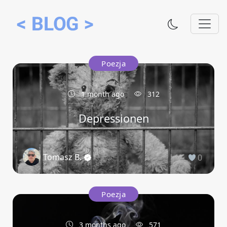
Poezja
1 month ago
312
Depressionen
Tomasz B.
0
Poezja
3 months ago
571