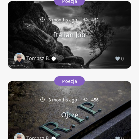
Poezja
6 months ago
462
Italian Job
Tomasz B.
0
Poezja
3 months ago
456
Ojcze
Tomasz B.
0