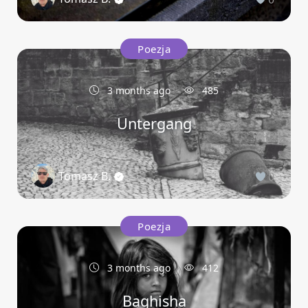
Poezja
3 months ago
485
Untergang
Tomasz B.
0
Poezja
3 months ago
412
Baghisha