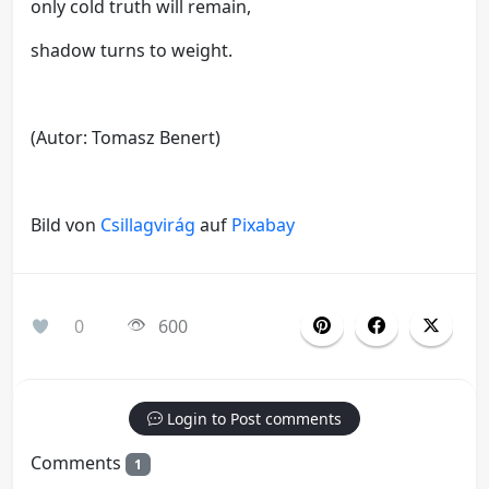
only cold truth will remain,
shadow turns to weight.
(Autor: Tomasz Benert)
Bild von
Csillagvirág
auf
Pixabay
0
600
Login to Post comments
Comments
1